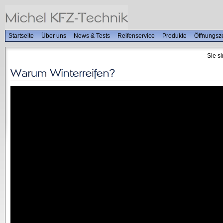
Startseite
Über uns
News & Tests
Reifenservice
Produkte
Öffnungsze
Sie si